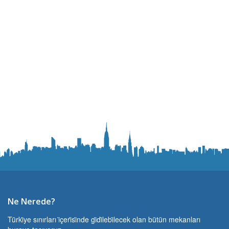
Ne Nerede?
Türki̇ye sınırları i̇çeri̇si̇nde gi̇di̇lebi̇lecek olan bütün mekanları