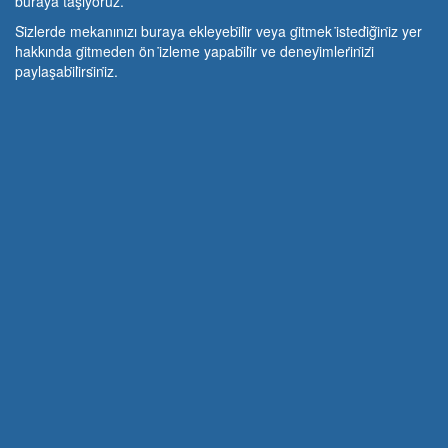
buraya taşıyoruz.
Si̇zlerde mekanınızı buraya ekleyebi̇li̇r veya gi̇tmek i̇stedi̇ği̇ni̇z yer
hakkında gi̇tmeden ön i̇zleme yapabi̇li̇r ve deneyi̇mleri̇ni̇zi̇
paylaşabi̇li̇rsi̇ni̇z.