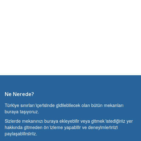
Ne Nerede?
Türki̇ye sınırları i̇çeri̇si̇nde gi̇di̇lebi̇lecek olan bütün mekanları
buraya taşıyoruz.
Si̇zlerde mekanınızı buraya ekleyebi̇li̇r veya gi̇tmek i̇stedi̇ği̇ni̇z yer
hakkında gi̇tmeden ön i̇zleme yapabi̇li̇r ve deneyi̇mleri̇ni̇zi̇
paylaşabi̇li̇rsi̇ni̇z.