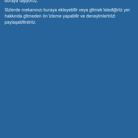
buraya taşıyoruz.
Si̇zlerde mekanınızı buraya ekleyebi̇li̇r veya gi̇tmek i̇stedi̇ği̇ni̇z yer
hakkında gi̇tmeden ön i̇zleme yapabi̇li̇r ve deneyi̇mleri̇ni̇zi̇
paylaşabi̇li̇rsi̇ni̇z.