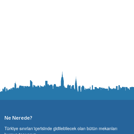
Ne Nerede?
Türki̇ye sınırları i̇çeri̇si̇nde gi̇di̇lebi̇lecek olan bütün mekanları