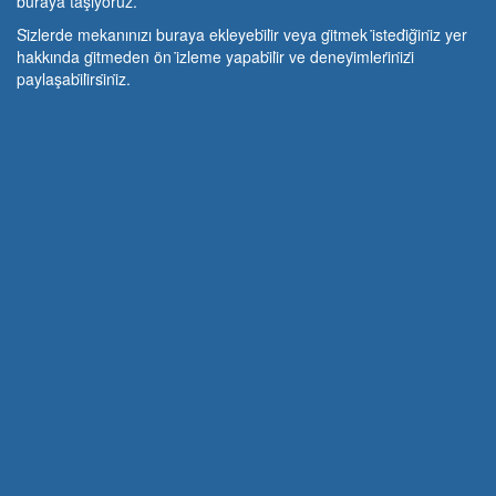
buraya taşıyoruz.
Si̇zlerde mekanınızı buraya ekleyebi̇li̇r veya gi̇tmek i̇stedi̇ği̇ni̇z yer
hakkında gi̇tmeden ön i̇zleme yapabi̇li̇r ve deneyi̇mleri̇ni̇zi̇
paylaşabi̇li̇rsi̇ni̇z.