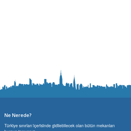
Ne Nerede?
Türki̇ye sınırları i̇çeri̇si̇nde gi̇di̇lebi̇lecek olan bütün mekanları