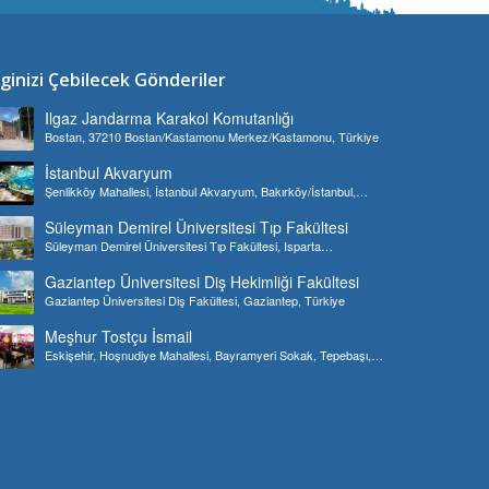
lginizi Çebilecek Gönderiler
Ilgaz Jandarma Karakol Komutanlığı
Bostan, 37210 Bostan/Kastamonu Merkez/Kastamonu, Türkiye
İstanbul Akvaryum
Şenlikköy Mahallesi, İstanbul Akvaryum, Bakırköy/İstanbul,
Türkiye
Süleyman Demirel Üniversitesi Tıp Fakültesi
Süleyman Demirel Üniversitesi Tıp Fakültesi, Isparta
Merkez/Isparta, Türkiye
Gaziantep Üniversitesi Diş Hekimliği Fakültesi
Gaziantep Üniversitesi Diş Fakültesi, Gaziantep, Türkiye
Meşhur Tostçu İsmail
Eskişehir, Hoşnudiye Mahallesi, Bayramyeri Sokak, Tepebaşı,
Türkiye