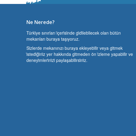
Ne Nerede?
Türki̇ye sınırları i̇çeri̇si̇nde gi̇di̇lebi̇lecek olan bütün
mekanları buraya taşıyoruz.
Si̇zlerde mekanınızı buraya ekleyebi̇li̇r veya gi̇tmek
i̇stedi̇ği̇ni̇z yer hakkında gi̇tmeden ön i̇zleme yapabi̇li̇r ve
deneyi̇mleri̇ni̇zi̇ paylaşabi̇li̇rsi̇ni̇z.