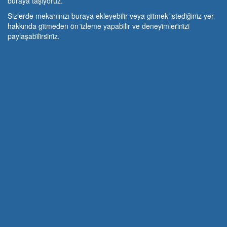
buraya taşıyoruz.
Si̇zlerde mekanınızı buraya ekleyebi̇li̇r veya gi̇tmek i̇stedi̇ği̇ni̇z yer
hakkında gi̇tmeden ön i̇zleme yapabi̇li̇r ve deneyi̇mleri̇ni̇zi̇
paylaşabi̇li̇rsi̇ni̇z.