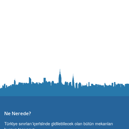
Ne Nerede?
Türki̇ye sınırları i̇çeri̇si̇nde gi̇di̇lebi̇lecek olan bütün mekanları