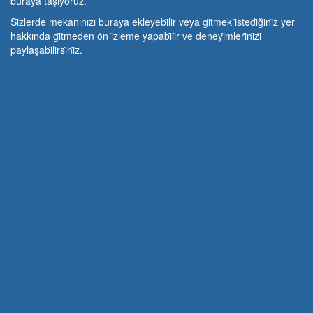
buraya taşıyoruz.
Si̇zlerde mekanınızı buraya ekleyebi̇li̇r veya gi̇tmek i̇stedi̇ği̇ni̇z yer
hakkında gi̇tmeden ön i̇zleme yapabi̇li̇r ve deneyi̇mleri̇ni̇zi̇
paylaşabi̇li̇rsi̇ni̇z.