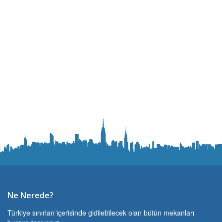
Ne Nerede?
Türki̇ye sınırları i̇çeri̇si̇nde gi̇di̇lebi̇lecek olan bütün mekanları