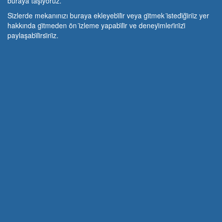
buraya taşıyoruz.
Si̇zlerde mekanınızı buraya ekleyebi̇li̇r veya gi̇tmek i̇stedi̇ği̇ni̇z yer
hakkında gi̇tmeden ön i̇zleme yapabi̇li̇r ve deneyi̇mleri̇ni̇zi̇
paylaşabi̇li̇rsi̇ni̇z.