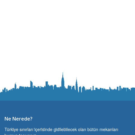
Ne Nerede?
Türki̇ye sınırları i̇çeri̇si̇nde gi̇di̇lebi̇lecek olan bütün mekanları