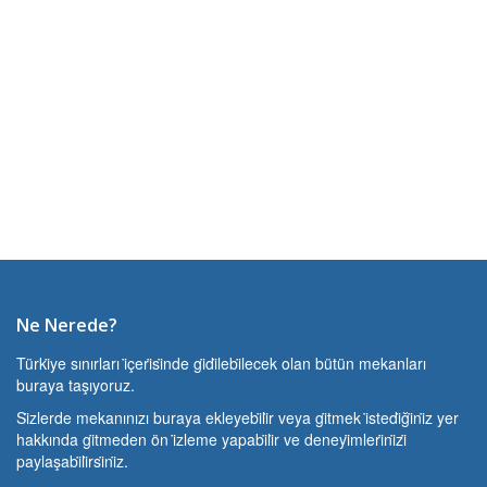
Ne Nerede?
Türki̇ye sınırları i̇çeri̇si̇nde gi̇di̇lebi̇lecek olan bütün mekanları
buraya taşıyoruz.
Si̇zlerde mekanınızı buraya ekleyebi̇li̇r veya gi̇tmek i̇stedi̇ği̇ni̇z yer
hakkında gi̇tmeden ön i̇zleme yapabi̇li̇r ve deneyi̇mleri̇ni̇zi̇
paylaşabi̇li̇rsi̇ni̇z.