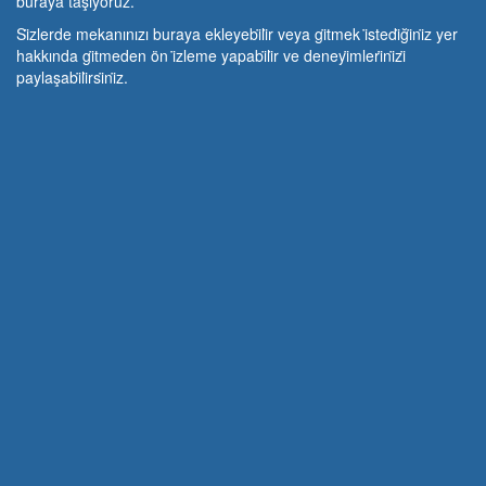
buraya taşıyoruz.
Si̇zlerde mekanınızı buraya ekleyebi̇li̇r veya gi̇tmek i̇stedi̇ği̇ni̇z yer
hakkında gi̇tmeden ön i̇zleme yapabi̇li̇r ve deneyi̇mleri̇ni̇zi̇
paylaşabi̇li̇rsi̇ni̇z.