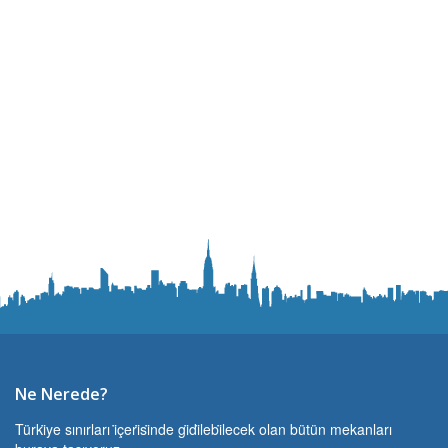
Ne Nerede?
Türki̇ye sınırları i̇çeri̇si̇nde gi̇di̇lebi̇lecek olan bütün mekanları