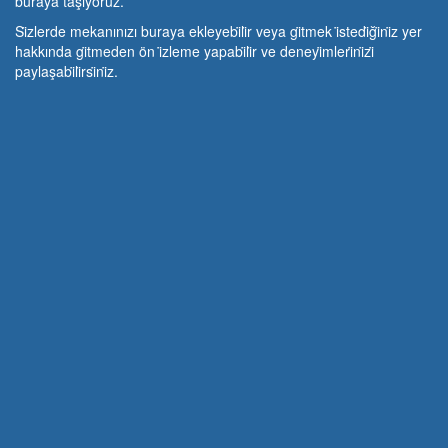
buraya taşıyoruz.
Si̇zlerde mekanınızı buraya ekleyebi̇li̇r veya gi̇tmek i̇stedi̇ği̇ni̇z yer
hakkında gi̇tmeden ön i̇zleme yapabi̇li̇r ve deneyi̇mleri̇ni̇zi̇
paylaşabi̇li̇rsi̇ni̇z.