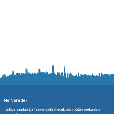
Ne Nerede?
Türki̇ye sınırları i̇çeri̇si̇nde gi̇di̇lebi̇lecek olan bütün mekanları