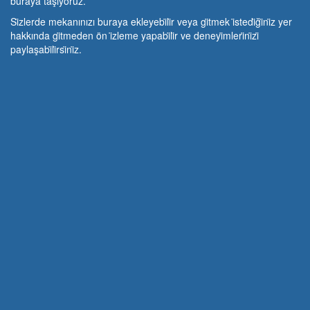
buraya taşıyoruz.
Si̇zlerde mekanınızı buraya ekleyebi̇li̇r veya gi̇tmek i̇stedi̇ği̇ni̇z yer
hakkında gi̇tmeden ön i̇zleme yapabi̇li̇r ve deneyi̇mleri̇ni̇zi̇
paylaşabi̇li̇rsi̇ni̇z.