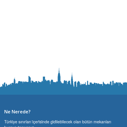
Ne Nerede?
Türki̇ye sınırları i̇çeri̇si̇nde gi̇di̇lebi̇lecek olan bütün mekanları