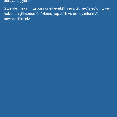
buraya taşıyoruz.
Si̇zlerde mekanınızı buraya ekleyebi̇li̇r veya gi̇tmek i̇stedi̇ği̇ni̇z yer
hakkında gi̇tmeden ön i̇zleme yapabi̇li̇r ve deneyi̇mleri̇ni̇zi̇
paylaşabi̇li̇rsi̇ni̇z.