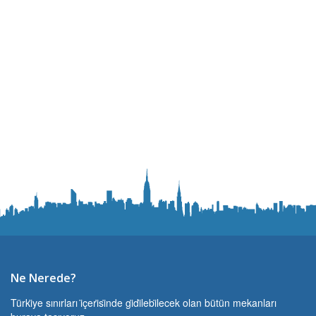
Ne Nerede?
Türki̇ye sınırları i̇çeri̇si̇nde gi̇di̇lebi̇lecek olan bütün mekanları