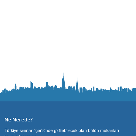
Ne Nerede?
Türki̇ye sınırları i̇çeri̇si̇nde gi̇di̇lebi̇lecek olan bütün mekanları