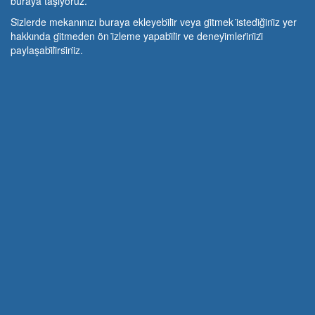
buraya taşıyoruz.
Si̇zlerde mekanınızı buraya ekleyebi̇li̇r veya gi̇tmek i̇stedi̇ği̇ni̇z yer
hakkında gi̇tmeden ön i̇zleme yapabi̇li̇r ve deneyi̇mleri̇ni̇zi̇
paylaşabi̇li̇rsi̇ni̇z.