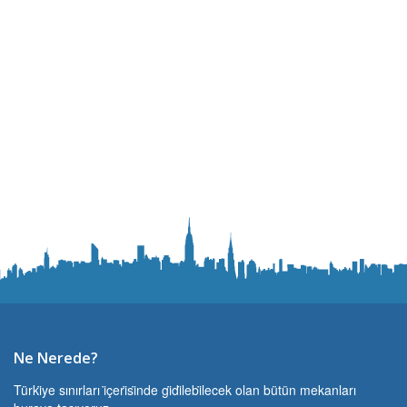
Ne Nerede?
Türki̇ye sınırları i̇çeri̇si̇nde gi̇di̇lebi̇lecek olan bütün mekanları