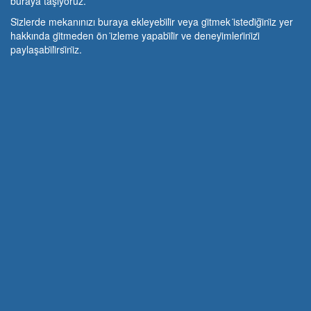
buraya taşıyoruz.
Si̇zlerde mekanınızı buraya ekleyebi̇li̇r veya gi̇tmek i̇stedi̇ği̇ni̇z yer
hakkında gi̇tmeden ön i̇zleme yapabi̇li̇r ve deneyi̇mleri̇ni̇zi̇
paylaşabi̇li̇rsi̇ni̇z.