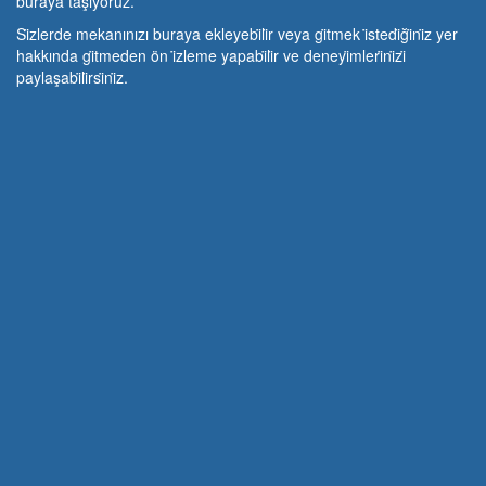
buraya taşıyoruz.
Si̇zlerde mekanınızı buraya ekleyebi̇li̇r veya gi̇tmek i̇stedi̇ği̇ni̇z yer
hakkında gi̇tmeden ön i̇zleme yapabi̇li̇r ve deneyi̇mleri̇ni̇zi̇
paylaşabi̇li̇rsi̇ni̇z.