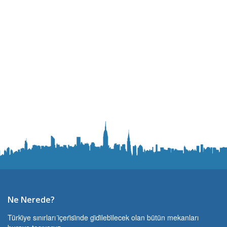
Ne Nerede?
Türki̇ye sınırları i̇çeri̇si̇nde gi̇di̇lebi̇lecek olan bütün mekanları