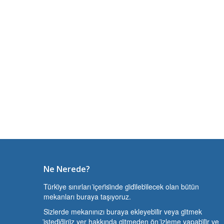
Ne Nerede?
Türki̇ye sınırları i̇çeri̇si̇nde gi̇di̇lebi̇lecek olan bütün
mekanları buraya taşıyoruz.
Si̇zlerde mekanınızı buraya ekleyebi̇li̇r veya gi̇tmek
i̇stedi̇ği̇ni̇z yer hakkında gi̇tmeden ön i̇zleme yapabi̇li̇r ve