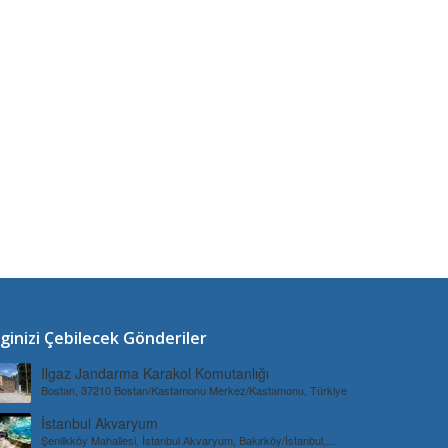
lginizi Çebilecek Gönderiler
Ilgaz Jandarma Karakol Komutanlığı
Bostan, 37210 Bostan/Kastamonu Merkez/Kastamonu, Türkiye
İstanbul Akvaryum
Şenlikköy Mahallesi, İstanbul Akvaryum, Bakırköy/İstanbul,