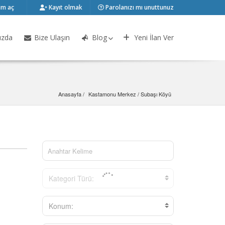
m aç
Kayıt olmak
Parolanızı mı unuttunuz
ızda
Bize Ulaşın
Blog
Yeni İlan Ver
Anasayfa
Kastamonu Merkez
 / 
Subaşı Köyü
Kategori Türü:
Konum: