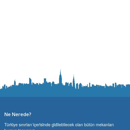
Ne Nerede?
Türki̇ye sınırları i̇çeri̇si̇nde gi̇di̇lebi̇lecek olan bütün mekanları