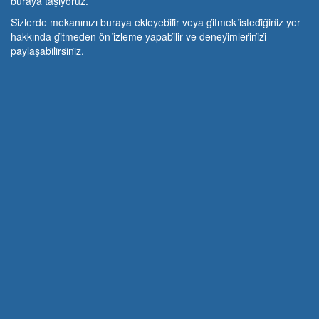
buraya taşıyoruz.
Si̇zlerde mekanınızı buraya ekleyebi̇li̇r veya gi̇tmek i̇stedi̇ği̇ni̇z yer
hakkında gi̇tmeden ön i̇zleme yapabi̇li̇r ve deneyi̇mleri̇ni̇zi̇
paylaşabi̇li̇rsi̇ni̇z.