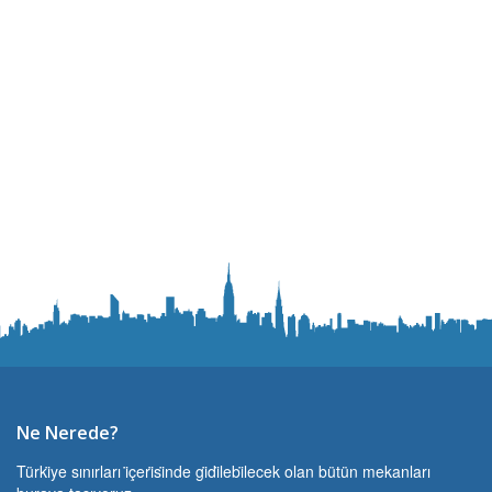
Ne Nerede?
Türki̇ye sınırları i̇çeri̇si̇nde gi̇di̇lebi̇lecek olan bütün mekanları