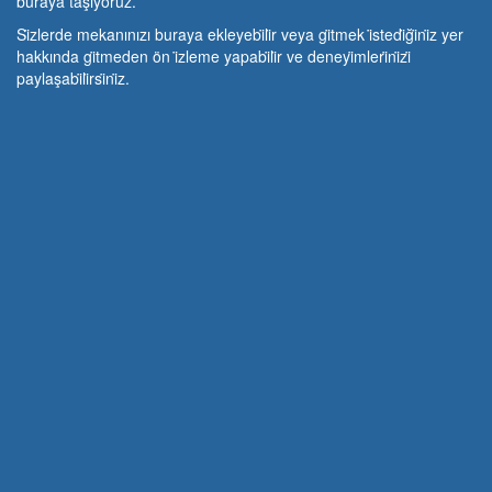
buraya taşıyoruz.
Si̇zlerde mekanınızı buraya ekleyebi̇li̇r veya gi̇tmek i̇stedi̇ği̇ni̇z yer
hakkında gi̇tmeden ön i̇zleme yapabi̇li̇r ve deneyi̇mleri̇ni̇zi̇
paylaşabi̇li̇rsi̇ni̇z.