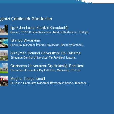
lginizi Çebilecek Gönderiler
Ilgaz Jandarma Karakol Komutanlığı
Bostan, 37210 Bostan/Kastamonu Merkez/Kastamonu, Türkiye
İstanbul Akvaryum
Şenlikköy Mahallesi, İstanbul Akvaryum, Bakırköy/İstanbul,
Türkiye
Süleyman Demirel Üniversitesi Tıp Fakültesi
Süleyman Demirel Üniversitesi Tıp Fakültesi, Isparta
Merkez/Isparta, Türkiye
Gaziantep Üniversitesi Diş Hekimliği Fakültesi
Gaziantep Üniversitesi Diş Fakültesi, Gaziantep, Türkiye
Meşhur Tostçu İsmail
Eskişehir, Hoşnudiye Mahallesi, Bayramyeri Sokak, Tepebaşı,
Türkiye