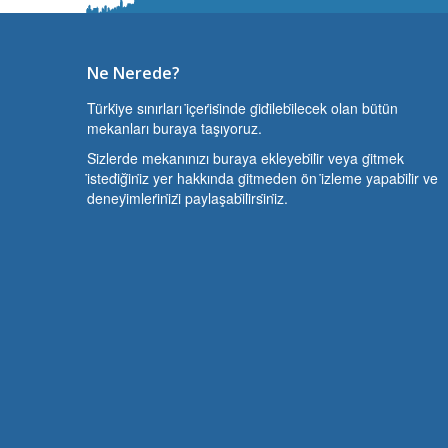
Ne Nerede?
Türki̇ye sınırları i̇çeri̇si̇nde gi̇di̇lebi̇lecek olan bütün
mekanları buraya taşıyoruz.
Si̇zlerde mekanınızı buraya ekleyebi̇li̇r veya gi̇tmek
i̇stedi̇ği̇ni̇z yer hakkında gi̇tmeden ön i̇zleme yapabi̇li̇r ve
deneyi̇mleri̇ni̇zi̇ paylaşabi̇li̇rsi̇ni̇z.