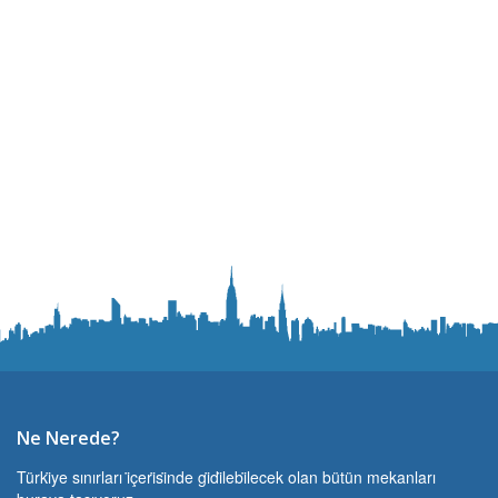
Ne Nerede?
Türki̇ye sınırları i̇çeri̇si̇nde gi̇di̇lebi̇lecek olan bütün mekanları