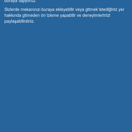
buraya taşıyoruz.
Si̇zlerde mekanınızı buraya ekleyebi̇li̇r veya gi̇tmek i̇stedi̇ği̇ni̇z yer
hakkında gi̇tmeden ön i̇zleme yapabi̇li̇r ve deneyi̇mleri̇ni̇zi̇
paylaşabi̇li̇rsi̇ni̇z.