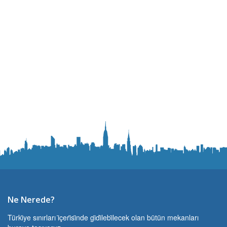
Ne Nerede?
Türki̇ye sınırları i̇çeri̇si̇nde gi̇di̇lebi̇lecek olan bütün mekanları