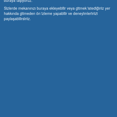
buraya taşıyoruz.
Si̇zlerde mekanınızı buraya ekleyebi̇li̇r veya gi̇tmek i̇stedi̇ği̇ni̇z yer
hakkında gi̇tmeden ön i̇zleme yapabi̇li̇r ve deneyi̇mleri̇ni̇zi̇
paylaşabi̇li̇rsi̇ni̇z.