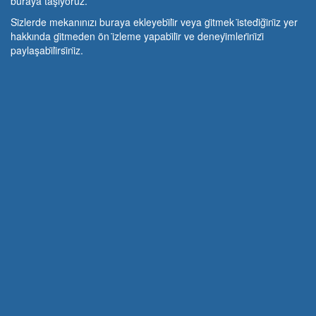
buraya taşıyoruz.
Si̇zlerde mekanınızı buraya ekleyebi̇li̇r veya gi̇tmek i̇stedi̇ği̇ni̇z yer
hakkında gi̇tmeden ön i̇zleme yapabi̇li̇r ve deneyi̇mleri̇ni̇zi̇
paylaşabi̇li̇rsi̇ni̇z.