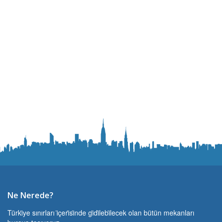
Ne Nerede?
Türki̇ye sınırları i̇çeri̇si̇nde gi̇di̇lebi̇lecek olan bütün mekanları