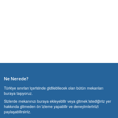
Ne Nerede?
Türki̇ye sınırları i̇çeri̇si̇nde gi̇di̇lebi̇lecek olan bütün mekanları
buraya taşıyoruz.
Si̇zlerde mekanınızı buraya ekleyebi̇li̇r veya gi̇tmek i̇stedi̇ği̇ni̇z yer
hakkında gi̇tmeden ön i̇zleme yapabi̇li̇r ve deneyi̇mleri̇ni̇zi̇
paylaşabi̇li̇rsi̇ni̇z.