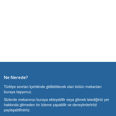
Ne Nerede?
Türki̇ye sınırları i̇çeri̇si̇nde gi̇di̇lebi̇lecek olan bütün mekanları
buraya taşıyoruz.
Si̇zlerde mekanınızı buraya ekleyebi̇li̇r veya gi̇tmek i̇stedi̇ği̇ni̇z yer
hakkında gi̇tmeden ön i̇zleme yapabi̇li̇r ve deneyi̇mleri̇ni̇zi̇
paylaşabi̇li̇rsi̇ni̇z.