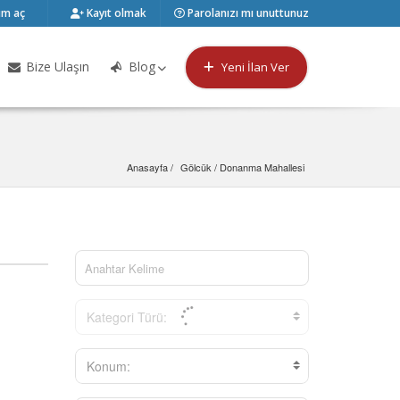
m aç
Kayıt olmak
Parolanızı mı unuttunuz
Bize Ulaşın
Blog
Yeni İlan Ver
Anasayfa
Gölcük
 / 
Donanma Mahallesi
Kategori Türü:
Konum: