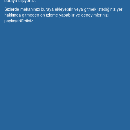
buraya taşıyoruz.
Si̇zlerde mekanınızı buraya ekleyebi̇li̇r veya gi̇tmek i̇stedi̇ği̇ni̇z yer
hakkında gi̇tmeden ön i̇zleme yapabi̇li̇r ve deneyi̇mleri̇ni̇zi̇
paylaşabi̇li̇rsi̇ni̇z.