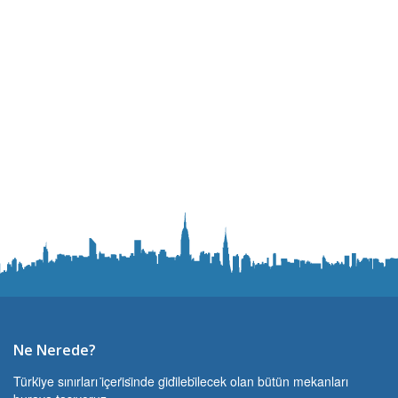
Ne Nerede?
Türki̇ye sınırları i̇çeri̇si̇nde gi̇di̇lebi̇lecek olan bütün mekanları