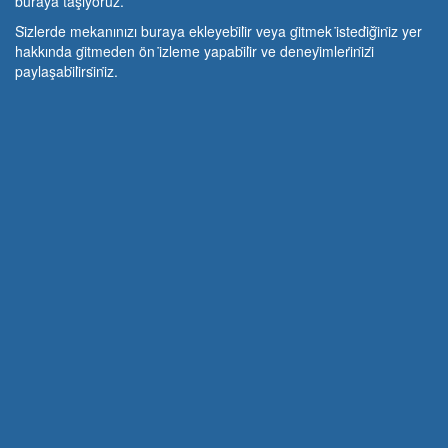
buraya taşıyoruz.
Si̇zlerde mekanınızı buraya ekleyebi̇li̇r veya gi̇tmek i̇stedi̇ği̇ni̇z yer
hakkında gi̇tmeden ön i̇zleme yapabi̇li̇r ve deneyi̇mleri̇ni̇zi̇
paylaşabi̇li̇rsi̇ni̇z.