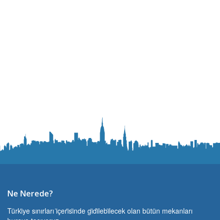
Ne Nerede?
Türki̇ye sınırları i̇çeri̇si̇nde gi̇di̇lebi̇lecek olan bütün mekanları