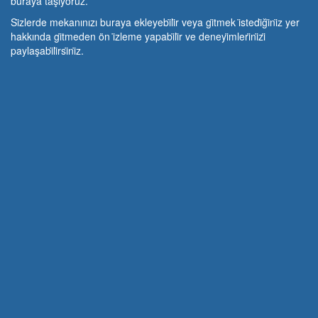
buraya taşıyoruz.
Si̇zlerde mekanınızı buraya ekleyebi̇li̇r veya gi̇tmek i̇stedi̇ği̇ni̇z yer
hakkında gi̇tmeden ön i̇zleme yapabi̇li̇r ve deneyi̇mleri̇ni̇zi̇
paylaşabi̇li̇rsi̇ni̇z.