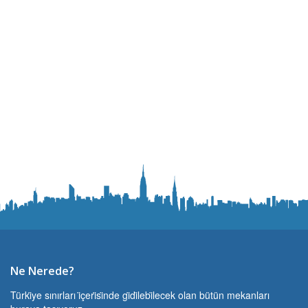
Ne Nerede?
Türki̇ye sınırları i̇çeri̇si̇nde gi̇di̇lebi̇lecek olan bütün mekanları