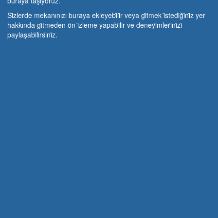
buraya taşıyoruz.
Si̇zlerde mekanınızı buraya ekleyebi̇li̇r veya gi̇tmek i̇stedi̇ği̇ni̇z yer
hakkında gi̇tmeden ön i̇zleme yapabi̇li̇r ve deneyi̇mleri̇ni̇zi̇
paylaşabi̇li̇rsi̇ni̇z.