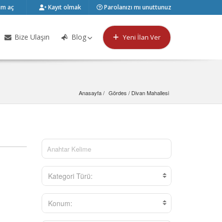
m aç
Kayıt olmak
Parolanızı mı unuttunuz
Bize Ulaşın
Blog
Yeni İlan Ver
Anasayfa
Gördes
 / 
Divan Mahallesi
Kategori Türü:
Konum: