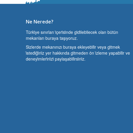
Ne Nerede?
Türki̇ye sınırları i̇çeri̇si̇nde gi̇di̇lebi̇lecek olan bütün
mekanları buraya taşıyoruz.
Si̇zlerde mekanınızı buraya ekleyebi̇li̇r veya gi̇tmek
i̇stedi̇ği̇ni̇z yer hakkında gi̇tmeden ön i̇zleme yapabi̇li̇r ve
deneyi̇mleri̇ni̇zi̇ paylaşabi̇li̇rsi̇ni̇z.