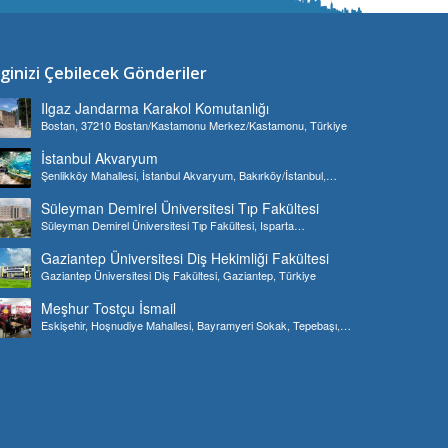
lginizi Çebilecek Gönderiler
Ilgaz Jandarma Karakol Komutanlığı
Bostan, 37210 Bostan/Kastamonu Merkez/Kastamonu, Türkiye
İstanbul Akvaryum
Şenlikköy Mahallesi, İstanbul Akvaryum, Bakırköy/İstanbul,
Türkiye
Süleyman Demirel Üniversitesi Tıp Fakültesi
Süleyman Demirel Üniversitesi Tıp Fakültesi, Isparta
Merkez/Isparta, Türkiye
Gaziantep Üniversitesi Diş Hekimliği Fakültesi
Gaziantep Üniversitesi Diş Fakültesi, Gaziantep, Türkiye
Meşhur Tostçu İsmail
Eskişehir, Hoşnudiye Mahallesi, Bayramyeri Sokak, Tepebaşı,
Türkiye