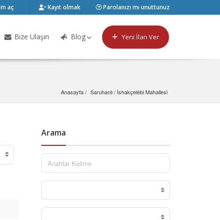
m aç
Kayıt olmak
Parolanızı mı unuttunuz
Bize Ulaşın
Blog
Yeni İlan Ver
Anasayfa
Saruhanlı
 / 
İshakçelebi Mahallesi
Arama