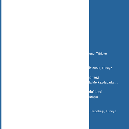
İlginizi Çebilecek Gönderiler
Ilgaz Jandarma Karakol Komutanlığı
Bostan, 37210 Bostan/Kastamonu Merkez/Kastamonu, Türkiye
İstanbul Akvaryum
Şenlikköy Mahallesi, İstanbul Akvaryum, Bakırköy/İstanbul, Türkiye
Süleyman Demirel Üniversitesi Tıp Fakültesi
Süleyman Demirel Üniversitesi Tıp Fakültesi, Isparta Merkez/Isparta,
Türkiye
Gaziantep Üniversitesi Diş Hekimliği Fakültesi
Gaziantep Üniversitesi Diş Fakültesi, Gaziantep, Türkiye
Meşhur Tostçu İsmail
Eskişehir, Hoşnudiye Mahallesi, Bayramyeri Sokak, Tepebaşı, Türkiye