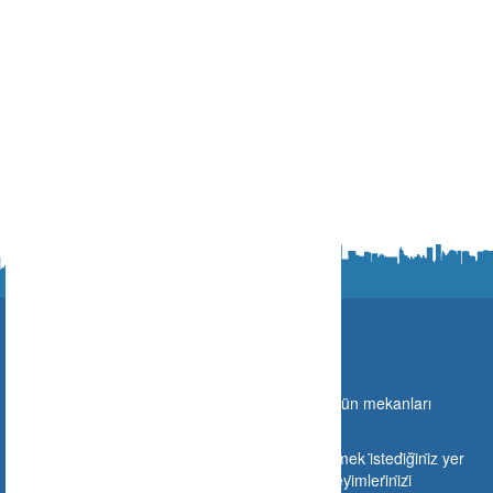
Ne Nerede?
Türki̇ye sınırları i̇çeri̇si̇nde gi̇di̇lebi̇lecek olan bütün mekanları
buraya taşıyoruz.
Si̇zlerde mekanınızı buraya ekleyebi̇li̇r veya gi̇tmek i̇stedi̇ği̇ni̇z yer
hakkında gi̇tmeden ön i̇zleme yapabi̇li̇r ve deneyi̇mleri̇ni̇zi̇