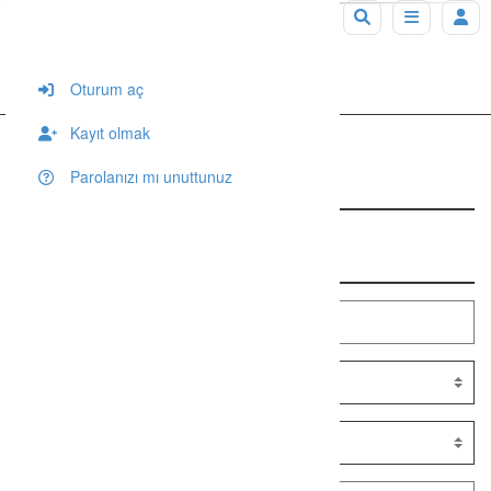
Mardin / Derik
Anasayfa
Mardin
 / 
Derik
Oturum aç
Kayıt olmak
Parolanızı mı unuttunuz
Konum: Mardin / Derik
Arama