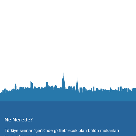
Ne Nerede?
Türki̇ye sınırları i̇çeri̇si̇nde gi̇di̇lebi̇lecek olan bütün mekanları