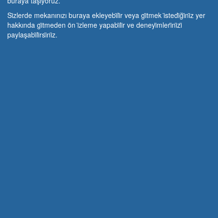
buraya taşıyoruz.
Si̇zlerde mekanınızı buraya ekleyebi̇li̇r veya gi̇tmek i̇stedi̇ği̇ni̇z yer
hakkında gi̇tmeden ön i̇zleme yapabi̇li̇r ve deneyi̇mleri̇ni̇zi̇
paylaşabi̇li̇rsi̇ni̇z.