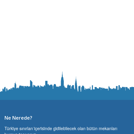
Ne Nerede?
Türki̇ye sınırları i̇çeri̇si̇nde gi̇di̇lebi̇lecek olan bütün mekanları