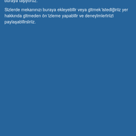
buraya taşıyoruz.
Si̇zlerde mekanınızı buraya ekleyebi̇li̇r veya gi̇tmek i̇stedi̇ği̇ni̇z yer
hakkında gi̇tmeden ön i̇zleme yapabi̇li̇r ve deneyi̇mleri̇ni̇zi̇
paylaşabi̇li̇rsi̇ni̇z.