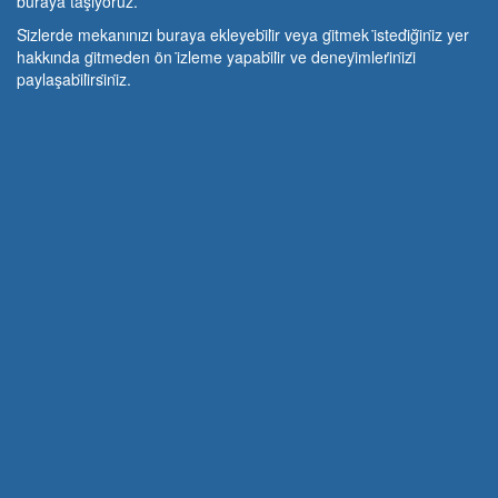
buraya taşıyoruz.
Si̇zlerde mekanınızı buraya ekleyebi̇li̇r veya gi̇tmek i̇stedi̇ği̇ni̇z yer
hakkında gi̇tmeden ön i̇zleme yapabi̇li̇r ve deneyi̇mleri̇ni̇zi̇
paylaşabi̇li̇rsi̇ni̇z.