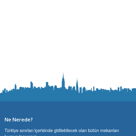
Ne Nerede?
Türki̇ye sınırları i̇çeri̇si̇nde gi̇di̇lebi̇lecek olan bütün mekanları