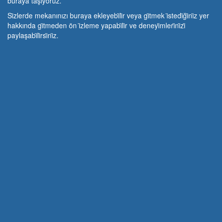
buraya taşıyoruz.
Si̇zlerde mekanınızı buraya ekleyebi̇li̇r veya gi̇tmek i̇stedi̇ği̇ni̇z yer
hakkında gi̇tmeden ön i̇zleme yapabi̇li̇r ve deneyi̇mleri̇ni̇zi̇
paylaşabi̇li̇rsi̇ni̇z.