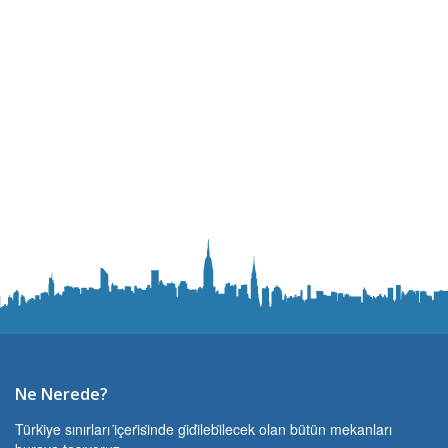
Ne Nerede?
Türki̇ye sınırları i̇çeri̇si̇nde gi̇di̇lebi̇lecek olan bütün mekanları