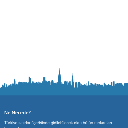
Ne Nerede?
Türki̇ye sınırları i̇çeri̇si̇nde gi̇di̇lebi̇lecek olan bütün mekanları