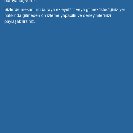
buraya taşıyoruz.
Si̇zlerde mekanınızı buraya ekleyebi̇li̇r veya gi̇tmek i̇stedi̇ği̇ni̇z yer
hakkında gi̇tmeden ön i̇zleme yapabi̇li̇r ve deneyi̇mleri̇ni̇zi̇
paylaşabi̇li̇rsi̇ni̇z.