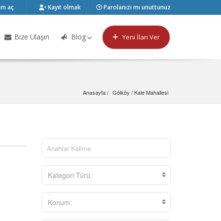
m aç
Kayıt olmak
Parolanızı mı unuttunuz
Bize Ulaşın
Blog
Yeni İlan Ver
Anasayfa
Gölköy
 / 
Kale Mahallesi
Kategori Türü:
Konum: