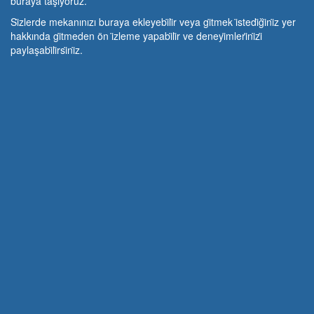
buraya taşıyoruz.
Si̇zlerde mekanınızı buraya ekleyebi̇li̇r veya gi̇tmek i̇stedi̇ği̇ni̇z yer
hakkında gi̇tmeden ön i̇zleme yapabi̇li̇r ve deneyi̇mleri̇ni̇zi̇
paylaşabi̇li̇rsi̇ni̇z.