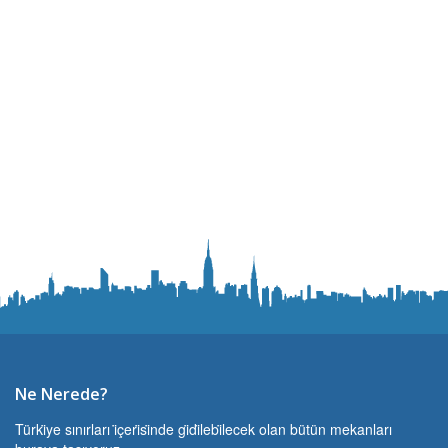
Ne Nerede?
Türki̇ye sınırları i̇çeri̇si̇nde gi̇di̇lebi̇lecek olan bütün mekanları