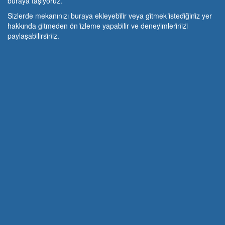
buraya taşıyoruz.
Si̇zlerde mekanınızı buraya ekleyebi̇li̇r veya gi̇tmek i̇stedi̇ği̇ni̇z yer
hakkında gi̇tmeden ön i̇zleme yapabi̇li̇r ve deneyi̇mleri̇ni̇zi̇
paylaşabi̇li̇rsi̇ni̇z.