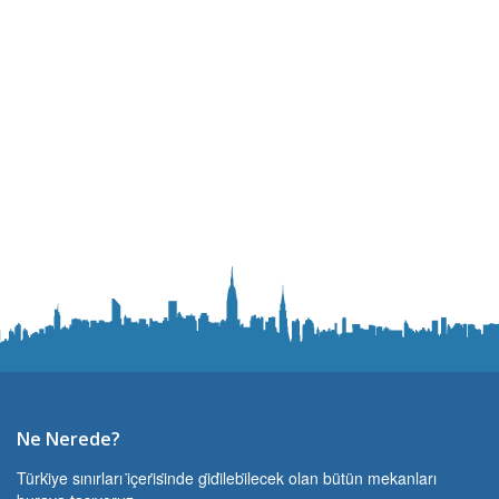
Ne Nerede?
Türki̇ye sınırları i̇çeri̇si̇nde gi̇di̇lebi̇lecek olan bütün mekanları