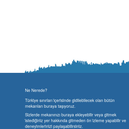
Ne Nerede?
Türki̇ye sınırları i̇çeri̇si̇nde gi̇di̇lebi̇lecek olan bütün
mekanları buraya taşıyoruz.
Si̇zlerde mekanınızı buraya ekleyebi̇li̇r veya gi̇tmek
i̇stedi̇ği̇ni̇z yer hakkında gi̇tmeden ön i̇zleme yapabi̇li̇r ve
deneyi̇mleri̇ni̇zi̇ paylaşabi̇li̇rsi̇ni̇z.