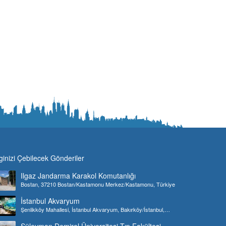
lginizi Çebilecek Gönderiler
Ilgaz Jandarma Karakol Komutanlığı
Bostan, 37210 Bostan/Kastamonu Merkez/Kastamonu, Türkiye
İstanbul Akvaryum
Şenlikköy Mahallesi, İstanbul Akvaryum, Bakırköy/İstanbul,
Türkiye