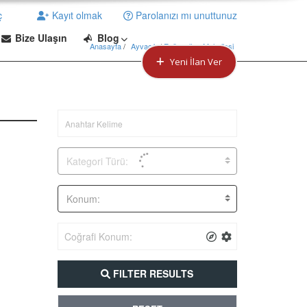
ç
Kayıt olmak
Parolanızı mı unuttunuz
Bize Ulaşın
Blog
Anasayfa
Ayvacık
 / 
Eyüpsultan Mahallesi
Yeni İlan Ver
Kategori Türü:
Konum:
FILTER RESULTS