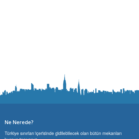
Ne Nerede?
Türki̇ye sınırları i̇çeri̇si̇nde gi̇di̇lebi̇lecek olan bütün mekanları