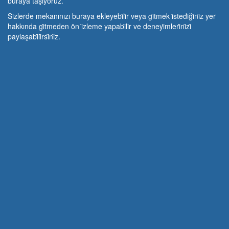
buraya taşıyoruz.
Si̇zlerde mekanınızı buraya ekleyebi̇li̇r veya gi̇tmek i̇stedi̇ği̇ni̇z yer
hakkında gi̇tmeden ön i̇zleme yapabi̇li̇r ve deneyi̇mleri̇ni̇zi̇
paylaşabi̇li̇rsi̇ni̇z.