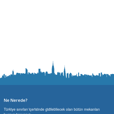
Ne Nerede?
Türki̇ye sınırları i̇çeri̇si̇nde gi̇di̇lebi̇lecek olan bütün mekanları