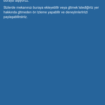
buraya taşıyoruz.
Si̇zlerde mekanınızı buraya ekleyebi̇li̇r veya gi̇tmek i̇stedi̇ği̇ni̇z yer
hakkında gi̇tmeden ön i̇zleme yapabi̇li̇r ve deneyi̇mleri̇ni̇zi̇
paylaşabi̇li̇rsi̇ni̇z.