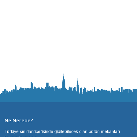
Ne Nerede?
Türki̇ye sınırları i̇çeri̇si̇nde gi̇di̇lebi̇lecek olan bütün mekanları