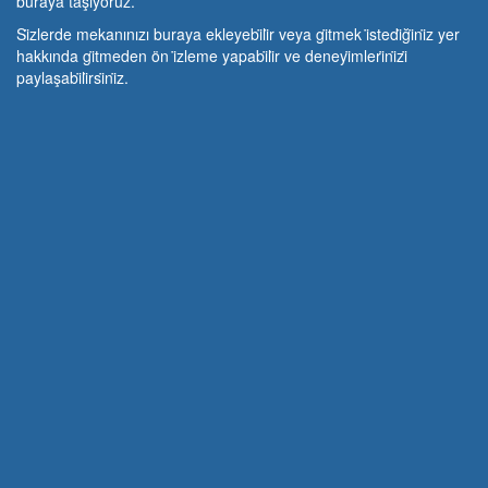
buraya taşıyoruz.
Si̇zlerde mekanınızı buraya ekleyebi̇li̇r veya gi̇tmek i̇stedi̇ği̇ni̇z yer
hakkında gi̇tmeden ön i̇zleme yapabi̇li̇r ve deneyi̇mleri̇ni̇zi̇
paylaşabi̇li̇rsi̇ni̇z.