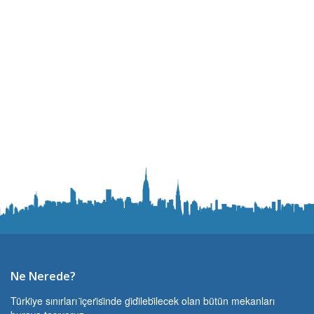
Ne Nerede?
Türki̇ye sınırları i̇çeri̇si̇nde gi̇di̇lebi̇lecek olan bütün mekanları