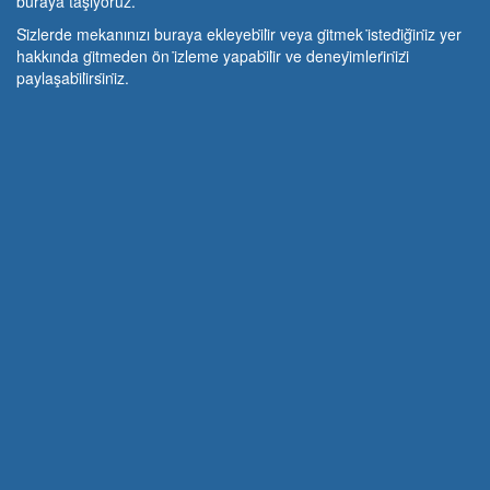
buraya taşıyoruz.
Si̇zlerde mekanınızı buraya ekleyebi̇li̇r veya gi̇tmek i̇stedi̇ği̇ni̇z yer
hakkında gi̇tmeden ön i̇zleme yapabi̇li̇r ve deneyi̇mleri̇ni̇zi̇
paylaşabi̇li̇rsi̇ni̇z.