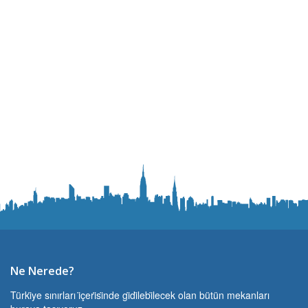
Ne Nerede?
Türki̇ye sınırları i̇çeri̇si̇nde gi̇di̇lebi̇lecek olan bütün mekanları