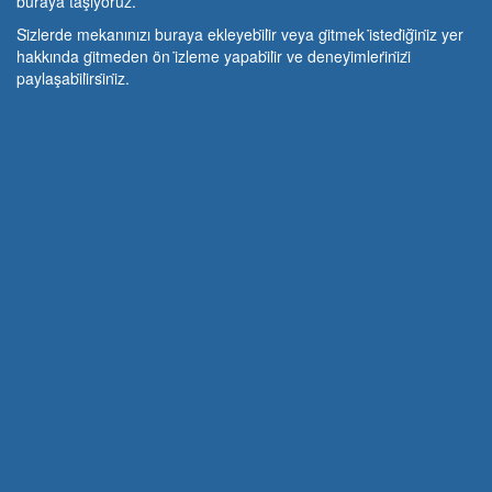
buraya taşıyoruz.
Si̇zlerde mekanınızı buraya ekleyebi̇li̇r veya gi̇tmek i̇stedi̇ği̇ni̇z yer
hakkında gi̇tmeden ön i̇zleme yapabi̇li̇r ve deneyi̇mleri̇ni̇zi̇
paylaşabi̇li̇rsi̇ni̇z.