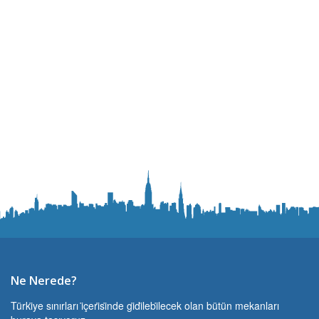
Ne Nerede?
Türki̇ye sınırları i̇çeri̇si̇nde gi̇di̇lebi̇lecek olan bütün mekanları