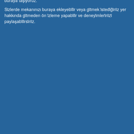
buraya taşıyoruz.
Si̇zlerde mekanınızı buraya ekleyebi̇li̇r veya gi̇tmek i̇stedi̇ği̇ni̇z yer
hakkında gi̇tmeden ön i̇zleme yapabi̇li̇r ve deneyi̇mleri̇ni̇zi̇
paylaşabi̇li̇rsi̇ni̇z.