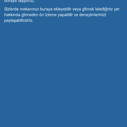
buraya taşıyoruz.
Si̇zlerde mekanınızı buraya ekleyebi̇li̇r veya gi̇tmek i̇stedi̇ği̇ni̇z yer
hakkında gi̇tmeden ön i̇zleme yapabi̇li̇r ve deneyi̇mleri̇ni̇zi̇
paylaşabi̇li̇rsi̇ni̇z.