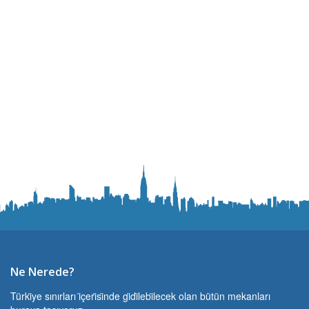
Ne Nerede?
Türki̇ye sınırları i̇çeri̇si̇nde gi̇di̇lebi̇lecek olan bütün mekanları