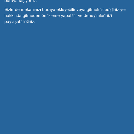
buraya taşıyoruz.
Si̇zlerde mekanınızı buraya ekleyebi̇li̇r veya gi̇tmek i̇stedi̇ği̇ni̇z yer
hakkında gi̇tmeden ön i̇zleme yapabi̇li̇r ve deneyi̇mleri̇ni̇zi̇
paylaşabi̇li̇rsi̇ni̇z.