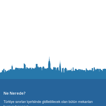
Ne Nerede?
Türki̇ye sınırları i̇çeri̇si̇nde gi̇di̇lebi̇lecek olan bütün mekanları